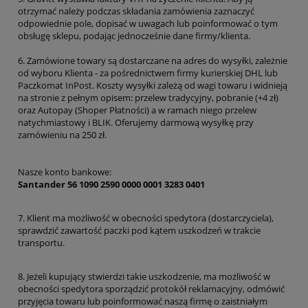
otrzymać należy podczas składania zamówienia zaznaczyć
odpowiednie pole, dopisać w uwagach lub poinformować o tym
obsługę sklepu, podając jednocześnie dane firmy/klienta.
6. Zamówione towary są dostarczane na adres do wysyłki, zależnie
od wyboru Klienta - za pośrednictwem firmy kurierskiej DHL lub
Paczkomat InPost. Koszty wysyłki zależą od wagi towaru i widnieją
na stronie z pełnym opisem: przelew tradycyjny, pobranie (+4 zł)
oraz Autopay (Shoper Płatności) a w ramach niego przelew
natychmiastowy i BLIK. Oferujemy darmową wysyłkę przy
zamówieniu na 250 zł.
Nasze konto bankowe:
Santander 56 1090 2590 0000 0001 3283 0401
7. Klient ma możliwość w obecności spedytora (dostarczyciela),
sprawdzić zawartość paczki pod kątem uszkodzeń w trakcie
transportu.
8. Jeżeli kupujący stwierdzi takie uszkodzenie, ma możliwość w
obecności spedytora sporządzić protokół reklamacyjny, odmówić
przyjęcia towaru lub poinformować naszą firmę o zaistniałym