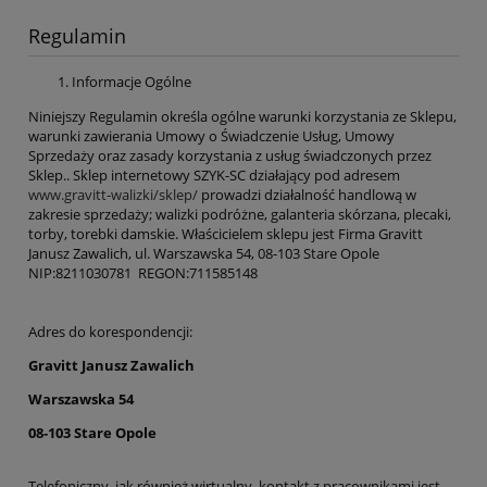
Regulamin
Informacje Ogólne
Niniejszy Regulamin określa ogólne warunki korzystania ze Sklepu,
warunki zawierania Umowy o Świadczenie Usług, Umowy
Sprzedaży oraz zasady korzystania z usług świadczonych przez
Sklep.. Sklep internetowy SZYK-SC działający pod adresem
www.gravitt-walizki/sklep/
prowadzi działalność handlową w
zakresie sprzedaży; walizki podróżne, galanteria skórzana, plecaki,
torby, torebki damskie. Właścicielem sklepu jest Firma Gravitt
Janusz Zawalich, ul. Warszawska 54, 08-103 Stare Opole
NIP:8211030781 REGON:711585148
Adres do korespondencji:
Gravitt Janusz Zawalich
Warszawska 54
08-103 Stare Opole
Telefoniczny, jak również wirtualny, kontakt z pracownikami jest